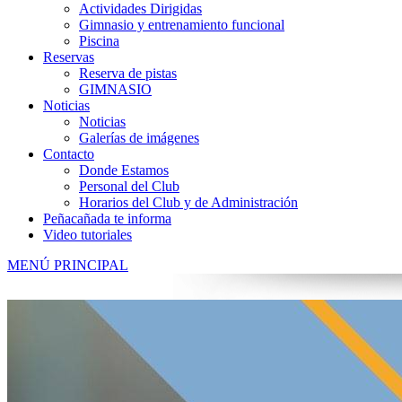
Actividades Dirigidas
Gimnasio y entrenamiento funcional
Piscina
Reservas
Reserva de pistas
GIMNASIO
Noticias
Noticias
Galerías de imágenes
Contacto
Donde Estamos
Personal del Club
Horarios del Club y de Administración
Peñacañada te informa
Video tutoriales
MENÚ PRINCIPAL