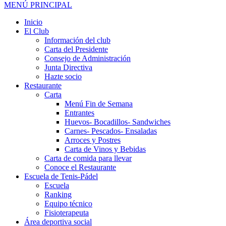
MENÚ PRINCIPAL
Inicio
El Club
Información del club
Carta del Presidente
Consejo de Administración
Junta Directiva
Hazte socio
Restaurante
Carta
Menú Fin de Semana
Entrantes
Huevos- Bocadillos- Sandwiches
Carnes- Pescados- Ensaladas
Arroces y Postres
Carta de Vinos y Bebidas
Carta de comida para llevar
Conoce el Restaurante
Escuela de Tenis-Pádel
Escuela
Ranking
Equipo técnico
Fisioterapeuta
Área deportiva social