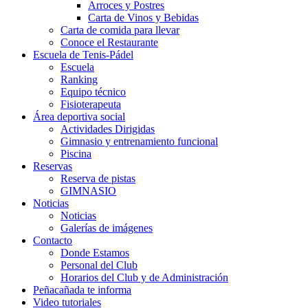
Arroces y Postres
Carta de Vinos y Bebidas
Carta de comida para llevar
Conoce el Restaurante
Escuela de Tenis-Pádel
Escuela
Ranking
Equipo técnico
Fisioterapeuta
Área deportiva social
Actividades Dirigidas
Gimnasio y entrenamiento funcional
Piscina
Reservas
Reserva de pistas
GIMNASIO
Noticias
Noticias
Galerías de imágenes
Contacto
Donde Estamos
Personal del Club
Horarios del Club y de Administración
Peñacañada te informa
Video tutoriales