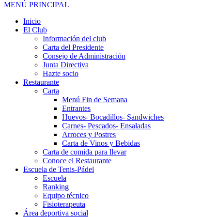
MENÚ PRINCIPAL
Inicio
El Club
Información del club
Carta del Presidente
Consejo de Administración
Junta Directiva
Hazte socio
Restaurante
Carta
Menú Fin de Semana
Entrantes
Huevos- Bocadillos- Sandwiches
Carnes- Pescados- Ensaladas
Arroces y Postres
Carta de Vinos y Bebidas
Carta de comida para llevar
Conoce el Restaurante
Escuela de Tenis-Pádel
Escuela
Ranking
Equipo técnico
Fisioterapeuta
Área deportiva social