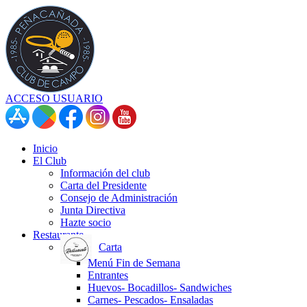
ACCESO USUARIO
Inicio
El Club
Información del club
Carta del Presidente
Consejo de Administración
Junta Directiva
Hazte socio
Restaurante
Carta
Menú Fin de Semana
Entrantes
Huevos- Bocadillos- Sandwiches
Carnes- Pescados- Ensaladas