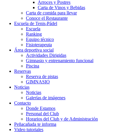
Arroces y Postres
Carta de Vinos y Bebidas
Carta de comida para llevar
Conoce el Restaurante
Escuela de Tenis-Pádel
Escuela
Ranking
Equipo técnico
Fisioterapeuta
Área deportiva social
Actividades Dirigidas
Gimnasio y entrenamiento funcional
Piscina
Reservas
Reserva de pistas
GIMNASIO
Noticias
Noticias
Galerías de imágenes
Contacto
Donde Estamos
Personal del Club
Horarios del Club y de Administración
Peñacañada te informa
Video tutoriales