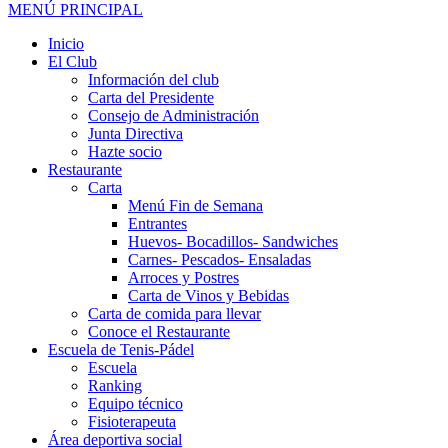
MENÚ PRINCIPAL
Inicio
El Club
Información del club
Carta del Presidente
Consejo de Administración
Junta Directiva
Hazte socio
Restaurante
Carta
Menú Fin de Semana
Entrantes
Huevos- Bocadillos- Sandwiches
Carnes- Pescados- Ensaladas
Arroces y Postres
Carta de Vinos y Bebidas
Carta de comida para llevar
Conoce el Restaurante
Escuela de Tenis-Pádel
Escuela
Ranking
Equipo técnico
Fisioterapeuta
Área deportiva social