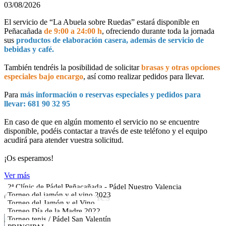
03/08/2026
El servicio de “La Abuela sobre Ruedas” estará disponible en
Peñacañada
de 9:00 a 24:00 h
, ofreciendo durante toda la jornada
sus
productos de elaboración casera, además de servicio de
bebidas y café.
También tendréis la posibilidad de solicitar
brasas y otras opciones
especiales bajo encargo
, así como realizar pedidos para llevar.
Para
más información o reservas especiales y pedidos para
llevar: 681 90 32 95
En caso de que en algún momento el servicio no se encuentre
disponible, podéis contactar a través de este teléfono y el equipo
acudirá para atender vuestra solicitud.
¡Os esperamos!
Ver más
2ª Clínic de Pádel Peñacañada - Pádel Nuestro Valencia
Galería de imágenes
Torneo del jamón y el vino 2023
Torneo del Jamón y el Vino
Torneo Día de la Madre 2022
Torneo tenis / Pádel San Valentín