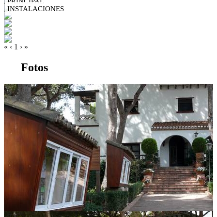
PRINCIPAL
INSTALACIONES
«
‹
1
›
»
Fotos