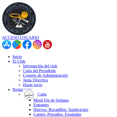
ACCESO USUARIO
Inicio
El Club
Información del club
Carta del Presidente
Consejo de Administración
Junta Directiva
Hazte socio
Restaurante
Carta
Menú Fin de Semana
Entrantes
Huevos- Bocadillos- Sandwiches
Carnes- Pescados- Ensaladas