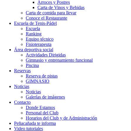
Arroces y Postres
Carta de Vinos y Bebidas
Carta de comida para llevar
Conoce el Restaurante
Escuela de Tenis-Pádel
Escuela
Ranking
Equipo técnico
Fisioterapeuta
Área deportiva social
Actividades Dirigidas
Gimnasio y entrenamiento funcional
Piscina
Reservas
Reserva de pistas
GIMNASIO
Noticias
Noticias
Galerías de imágenes
Contacto
Donde Estamos
Personal del Club
Horarios del Club y de Administración
Peñacañada te informa
Video tutoriales