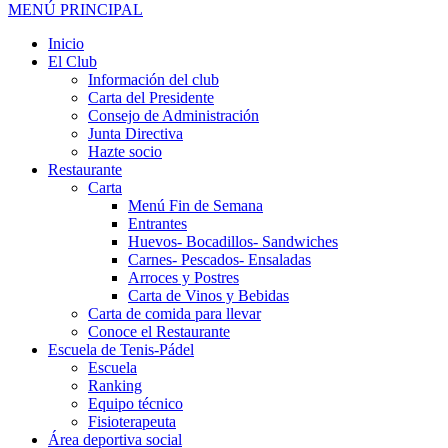
MENÚ PRINCIPAL
Inicio
El Club
Información del club
Carta del Presidente
Consejo de Administración
Junta Directiva
Hazte socio
Restaurante
Carta
Menú Fin de Semana
Entrantes
Huevos- Bocadillos- Sandwiches
Carnes- Pescados- Ensaladas
Arroces y Postres
Carta de Vinos y Bebidas
Carta de comida para llevar
Conoce el Restaurante
Escuela de Tenis-Pádel
Escuela
Ranking
Equipo técnico
Fisioterapeuta
Área deportiva social