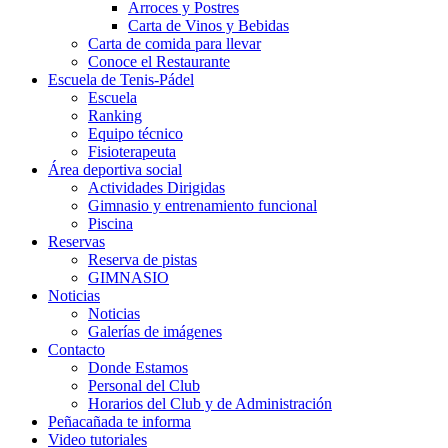
Arroces y Postres
Carta de Vinos y Bebidas
Carta de comida para llevar
Conoce el Restaurante
Escuela de Tenis-Pádel
Escuela
Ranking
Equipo técnico
Fisioterapeuta
Área deportiva social
Actividades Dirigidas
Gimnasio y entrenamiento funcional
Piscina
Reservas
Reserva de pistas
GIMNASIO
Noticias
Noticias
Galerías de imágenes
Contacto
Donde Estamos
Personal del Club
Horarios del Club y de Administración
Peñacañada te informa
Video tutoriales