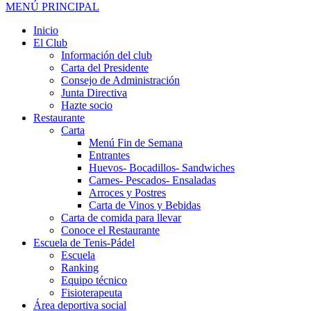
MENÚ PRINCIPAL
Inicio
El Club
Información del club
Carta del Presidente
Consejo de Administración
Junta Directiva
Hazte socio
Restaurante
Carta
Menú Fin de Semana
Entrantes
Huevos- Bocadillos- Sandwiches
Carnes- Pescados- Ensaladas
Arroces y Postres
Carta de Vinos y Bebidas
Carta de comida para llevar
Conoce el Restaurante
Escuela de Tenis-Pádel
Escuela
Ranking
Equipo técnico
Fisioterapeuta
Área deportiva social