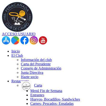
ACCESO USUARIO
Inicio
El Club
Información del club
Carta del Presidente
Consejo de Administración
Junta Directiva
Hazte socio
Restaurante
Carta
Menú Fin de Semana
Entrantes
Huevos- Bocadillos- Sandwiches
Carnes- Pescados- Ensaladas